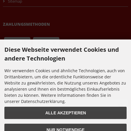
Sitemap
ZAHLUNGSMETHODEN
Diese Webseite verwendet Cookies und
andere Technologien
Wir verwenden Cookies und ähnliche Technologien, auch von
Drittanbietern, um die ordentliche Funktionsweise der
NEWSLETTER-ANMELDUNG
Website zu gewährleisten, die Nutzung unseres Angebotes zu
analysieren und Ihnen ein bestmögliches Einkaufserlebnis
bieten zu können. Weitere Informationen finden Sie in
E-Mail-Adresse:
unserer Datenschutzerklärung.
ALLE AKZEPTIEREN
Der Newsletter kann jederzeit hier oder in Ihrem Kundenkonto abbestellt
werden.
NUR NOTWENDIGE