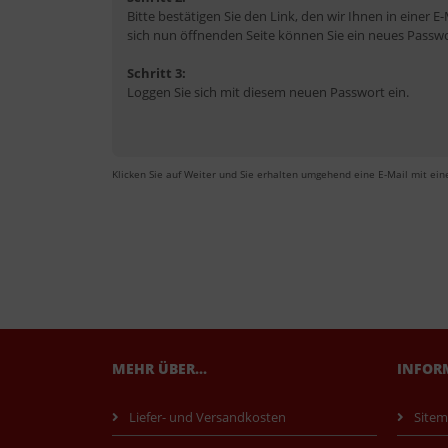
Bitte bestätigen Sie den Link, den wir Ihnen in einer 
sich nun öffnenden Seite können Sie ein neues Passw
Schritt 3:
Loggen Sie sich mit diesem neuen Passwort ein.
Klicken Sie auf Weiter und Sie erhalten umgehend eine E-Mail mit eine
MEHR ÜBER...
INFOR
Liefer- und Versandkosten
Site