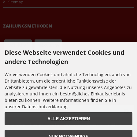
Sitemap
ZAHLUNGSMETHODEN
Diese Webseite verwendet Cookies und
andere Technologien
Wir verwenden Cookies und ähnliche Technologien, auch von
Drittanbietern, um die ordentliche Funktionsweise der
NEWSLETTER-ANMELDUNG
Website zu gewährleisten, die Nutzung unseres Angebotes zu
analysieren und Ihnen ein bestmögliches Einkaufserlebnis
bieten zu können. Weitere Informationen finden Sie in
E-Mail-Adresse:
unserer Datenschutzerklärung.
ALLE AKZEPTIEREN
Der Newsletter kann jederzeit hier oder in Ihrem Kundenkonto abbestellt
werden.
NUR NOTWENDIGE