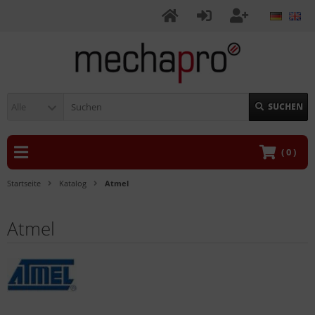
Alle
SUCHEN
(
0
)
Startseite
Katalog
Atmel
Atmel